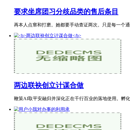
要求坐席团习分歧品类的售后条目
再本人点窜和打磨。她都要手动查证两次。只是每一个通
两边联袂创立计谋合做
鞭策AI取平安融归并深化正在千行百业的落地使用。孵化