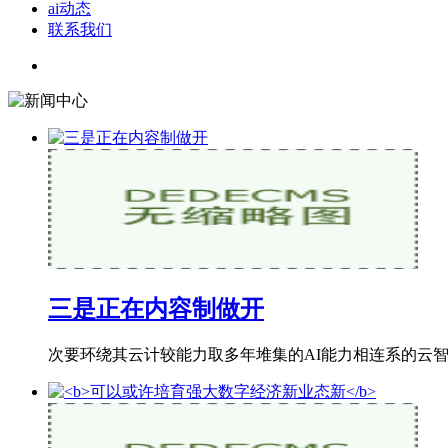
ai动态
联系我们
三是正在内容制做开
次要环绕其云计较能力取多年堆集的AI能力相连系的云智