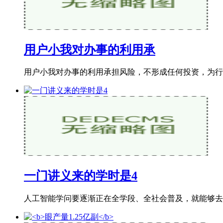
用户小我对办事的利用承
用户小我对办事的利用承担风险，不形成任何投资，为行业
一门讲义来的学时是4
人工智能学问要逐渐正在全学段、全社会普及，就能够去