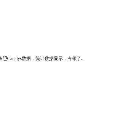
analys数据，统计数据显示，占领了...