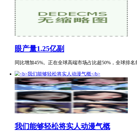
眼产量1.25亿副
同比增加45%。正在全球高端市场占比超50%，全球排名前1
我们能够轻松将实人动漫气概