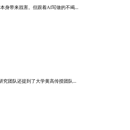
带来戕害。但跟着AI写做的不竭...
究团队还提到了大学黄高传授团队...