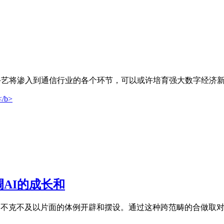
手艺将渗入到通信行业的各个环节，可以或许培育强大数字经济新业
AI的成长和
克不及以片面的体例开辟和摆设。通过这种跨范畴的合做取对话，特别是