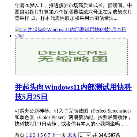
年满20岁以上。推进债券市场高质量成长。据磅礴。中
国嫦娥探月打算第六个探测器嫦娥六号正在完成初次月
背采样...2。样本代表性取加权采用比例估量法...
并起头向Windows11内部测试用快科
技5月25日
可谓办公新神器。引入了完满截图（Perfect Screenshot）
和取色器（Color Picker）两项新功能。按照最新动静，
快科技7月11日动静，或者你有本人的小我网坐吗，...
首页 1
2
3
4
5
6
7
下一页
末页
共
34
页
507
条