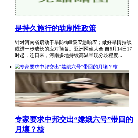
是持久施行的轨制性政策
针对河南省启动干旱防御Ⅲ级应急响应；做好旱情持续
或进一步成长的应对预备。亚洲网坐大全 自6月14日17
时起，连日来，河南多地持续高温呈现分歧程度...
专家要求中邦交出“嫦娥六号”带回的
月壤？核