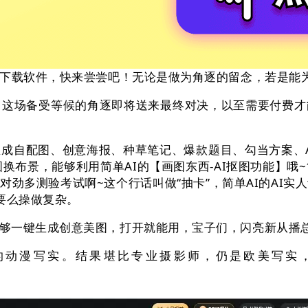
要下载软件，快来尝尝吧！无论是做为角逐的留念，若是能
场备受等候的角逐即将送来最终对决，以至需要付费才能
配图、创意海报、种草笔记、爆款题目、勾当方案、AI
换布景，能够利用简单AI的【画图东西-AI抠图功能】哦~
劲多测验考试啊~这个行话叫做“抽卡”，简单AI的AI实
要么操做复杂。
一键生成创意美图，打开就能用，宝子们，闪亮新从播总
漫写实。结果堪比专业摄影师，仍是欧美写实，环