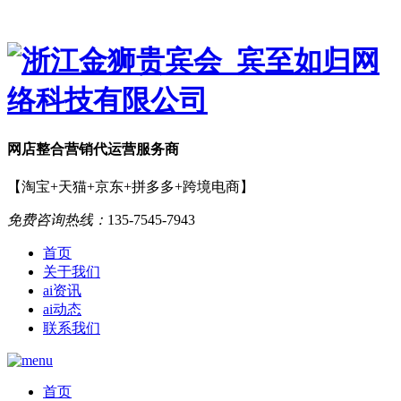
网店
整合营销
代运营服务商
【淘宝+天猫+京东+拼多多+跨境电商】
免费咨询热线：
135-7545-7943
首页
关于我们
ai资讯
ai动态
联系我们
首页