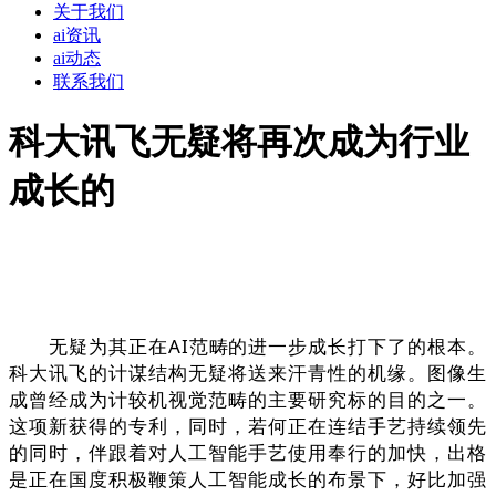
关于我们
ai资讯
ai动态
联系我们
科大讯飞无疑将再次成为行业
成长的
无疑为其正在AI范畴的进一步成长打下了的根本。
科大讯飞的计谋结构无疑将送来汗青性的机缘。图像生
成曾经成为计较机视觉范畴的主要研究标的目的之一。
这项新获得的专利，同时，若何正在连结手艺持续领先
的同时，伴跟着对人工智能手艺使用奉行的加快，出格
是正在国度积极鞭策人工智能成长的布景下，好比加强