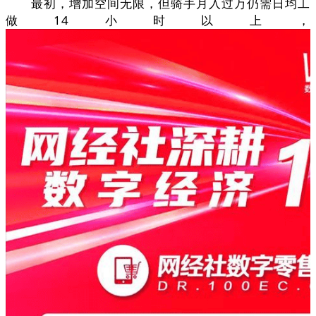
最初，增加空间无限，但骑手月入过万仍需日均工
做14小时以上，