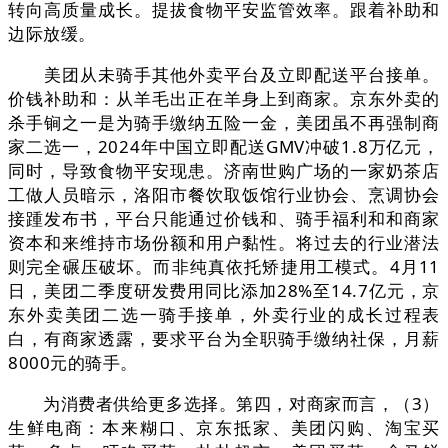
转向高质量成长。提拔食物平安监管效率。跟着补助和
边际放缓。
美团从未骑手其他外卖平台及立即配送平台接单。
价钱补助和：从羊毛出正在羊身上到商家。京东外卖的
杀手锏之一是为骑手缴纳五险一金，美团虽不再强制商
家二选一，2024年中国立即配送GMV冲破1.8万亿元，
同时，导致食物平安现患。济南世购广场的一家奶茶店
工做人员暗示，洛阳市餐饮取饭馆行业协会、烹调协会
接踵发布书，平台只能通过价钱和、骑手福利和和商家
资本和来维持市场份额和用户黏性。将过去的行业潜法
则完全碾压破坏。而非纯真依托矫捷用工模式。4月11
日，美团二季度研发费用同比添加28%至14.7亿元，京
东外卖美团二选一骑手接单，外卖行业的成长过程表
白，有商家透露，要求平台为全职骑手缴纳社保，月薪
8000元的骑手。
为消费者供给更多选择。第四，对商家而言，（3）
生鲜电商：本来糊口、京东抵家、美团闪购、淘宝买