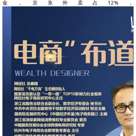
金，京东外卖占12%，