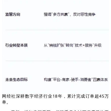
网经社深耕数字经济行业18年，累计完成订单超45万
单。