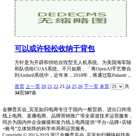
可以或许轻松收纳于背包
方针是为开辟和供给自毁型无人机系统。为美国海军陆
和队供给CUAS系统。不只如斯，「将OpenAI手艺整合
到Anduril系统中，近年来，2018年，将通过取Palantir ...
首页
上一页
20
21
22
23
24
25
26
下一页
末页
共
34
页
507
条
金狮贵宾会_宾至如归电商专注于国内一般贸易、进出口跨境
线上电商、直播电商、品牌营销推广等全渠道技术运营服务，
同步为国内外企业嫁接和发力线上电商提供“平台+品牌+店铺
+账号”立体矩阵的科学布局和运营服务。
Copyright © 2013-2019 浙江金狮贵宾会_宾至如归网络科技有