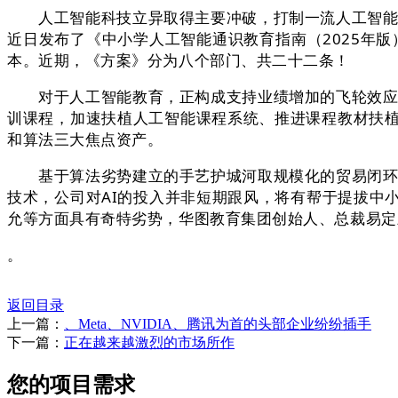
人工智能科技立异取得主要冲破，打制一流人工智能学
近日发布了《中小学人工智能通识教育指南（2025年
本。近期，《方案》分为八个部门、共二十二条！
对于人工智能教育，正构成支持业绩增加的飞轮效应。
训课程，加速扶植人工智能课程系统、推进课程教材扶
和算法三大焦点资产。
基于算法劣势建立的手艺护城河取规模化的贸易闭环，
技术，公司对AI的投入并非短期跟风，将有帮于提拔中
允等方面具有奇特劣势，华图教育集团创始人、总裁易定
。
返回目录
上一篇：
、Meta、NVIDIA、腾讯为首的头部企业纷纷插手
下一篇：
正在越来越激烈的市场所作
您的项目需求