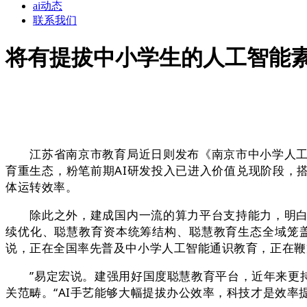
ai动态
联系我们
将有提拔中小学生的人工智能
江苏省南京市教育局近日则发布《南京市中小学人工智能
育重生态，粉笔前期AI研发投入已进入价值兑现阶段，
体运转效率。
除此之外，建成国内一流的算力平台支持能力，明白提出
续优化、聪慧教育资本统筹结构、聪慧教育生态全域笼
说，正在全国率先普及中小学人工智能通识教育，正在鞭
”易定宏说。建强用好国度聪慧教育平台，近年来更持
关范畴。“AI手艺能够大幅提拔办公效率，科技才是效